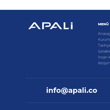
MENÜ
Anasa
Kurum
Tarihç
İştirakl
İnsan 
İletişi
info@apali.co