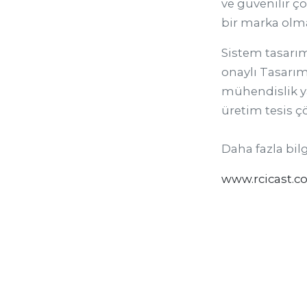
ve güvenilir ç
bir marka olm
Sistem tasarıml
onaylı Tasarım
mühendislik y
üretim tesis 
Daha fazla bilg
www.rcicast.