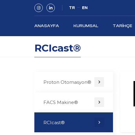
TR
EN
ANASAYFA
KURUMSAL
TARIHÇE
RCIcast®
Proton Otomasyon®
FACS Makine®
RCIcast®