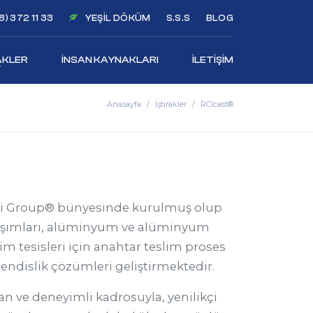
) 372 11 33
YEŞIL DÖKÜM
S.S.S
BLOG
AKLER
İNSAN KAYNAKLARI
İLETIŞIM
Anasayfa
İştirakler
RCIcast®
li Group® bünyesinde kurulmuş olup
alaşımları, alüminyum ve alüminyum
im tesisleri için anahtar teslim proses
endislik çözümleri geliştirmektedir.
 ve deneyimli kadrosuyla, yenilikçi