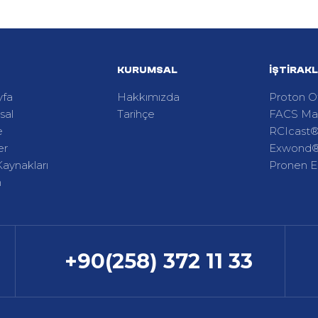
KURUMSAL
İŞTIRAK
yfa
Hakkımızda
Proton 
sal
Tarihçe
FACS Ma
e
RCIcast
er
Exwond
Kaynakları
Pronen E
m
+90(258) 372 11 33