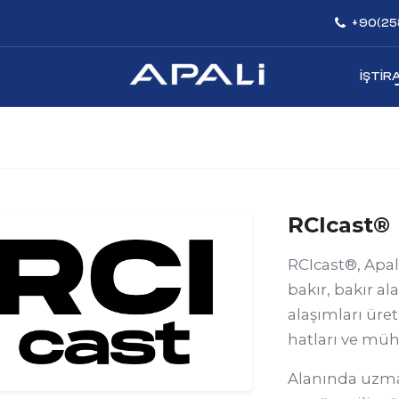
+90(258
İŞTIR
RCIcast®
RCIcast®, Apa
bakır, bakır 
alaşımları üret
hatları ve müh
Alanında uzman