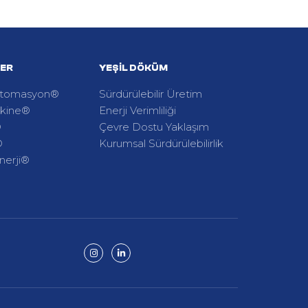
LER
YEŞIL DÖKÜM
Otomasyon®
Sürdürülebilir Üretim
kine®
Enerji Verimliliği
®
Çevre Dostu Yaklaşım
®
Kurumsal Sürdürülebilirlik
nerji®